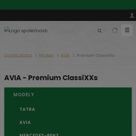
☰
V
y
h
l
Úvodní strana
Modely
AVIA
Premium ClassiXXs
e
d
a
AVIA - Premium ClassiXXs
t
MODELY
TATRA
AVIA
MERCEDES-BENZ