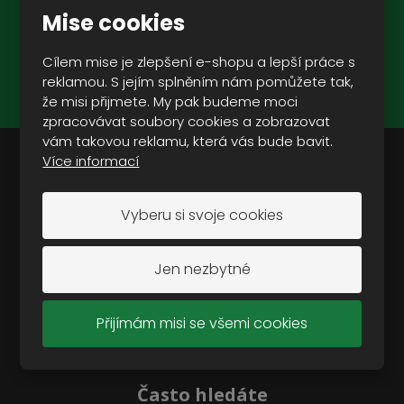
Mise cookies
ZAREGISTROVAT SE
Cílem mise je zlepšení e-shopu a lepší práce s
reklamou. S jejím splněním nám pomůžete tak,
Souhlasím se
zpracováním osobních údajů
.
že misi přijmete. My pak budeme moci
zpracovávat soubory cookies a zobrazovat
vám takovou reklamu, která vás bude bavit.
Více informací
Doporučujeme vám:
Vyberu si svoje cookies
Oblečení
Modely
Jen nezbytné
Vojenská a outdoorová obuv
Vojenské vybavení
Přijímám misi se všemi cookies
Vojenská technika
Camping a outdoor
Často hledáte