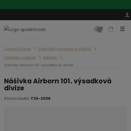
☰
V
y
h
Úvodní strana
Vojenské vybavení a výstroj
l
Odznaky, nášivky
Nášivky
e
nášivka Airborn 101. výsadková divize
d
a
nášivka Airborn 101. výsadková
t
divize
Kód produktu:
T20-2036