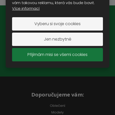
vám takovou reklamu, která vás bude bavit.
Více informací
Novinky na e-mail:
Vyberu si svoje cookies
Jen nezbytné
ZAREGISTROVAT SE
Přijímám misi se všemi cookies
Souhlasím se
zpracováním osobních údajů
.
Doporučujeme vám:
Oblečení
Modely