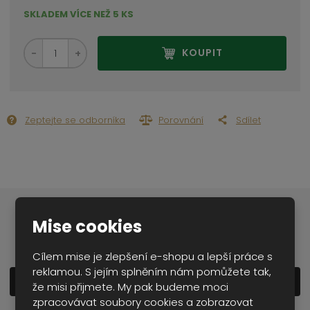
SKLADEM VÍCE NEŽ 5 KS
S
N
Z
KOUPIT
n
a
m
í
v
ě
ž
ý
n
i
š
i
t
i
Zeptejte se odborníka
Porovnání
Sdílet
t
m
t
p
n
m
o
o
n
ž
o
č
s
ž
e
t
s
t
v
t
Mise cookies
í
v
Popis produktu
í
Cílem mise je zlepšení e-shopu a lepší práce s
reklamou. S jejím splněním nám pomůžete tak,
Zobrazit detailní popis
že misi přijmete. My pak budeme moci
zpracovávat soubory cookies a zobrazovat