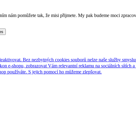
lněním nám pomůžete tak, že misi přijmete. My pak budeme moci zpraco
es
deaktivovat. Bez nezbytných cookies souborů nelze naše služby smyslu
n e-shopu, zobrazovat Vám relevantní reklamu na sociálních sítích a 
hop používáte. S jejich pomocí ho můžeme zlepšovat.