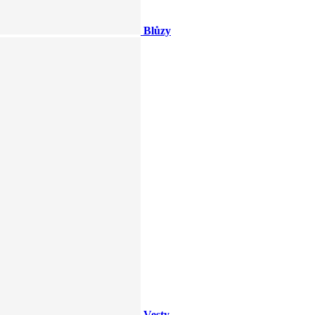
Blůzy
Vesty