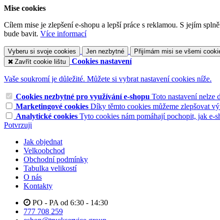
Mise cookies
Cílem mise je zlepšení e-shopu a lepší práce s reklamou. S jejím sp
bude bavit.
Více informací
Vyberu si svoje cookies
Jen nezbytné
Přijímám misi se všemi cooki
Cookies nastavení
Zavřít cookie lištu
Vaše soukromí je důležité. Můžete si vybrat nastavení cookies níže.
Cookies nezbytné pro využívání e-shopu
Toto nastavení nelze 
Marketingové cookies
Díky těmto cookies můžeme zlepšovat výko
Analytické cookies
Tyto cookies nám pomáhají pochopit, jak e-s
Potvrzuji
Jak objednat
Velkoobchod
Obchodní podmínky
Tabulka velikostí
O nás
Kontakty
PO - PA od 6:30 - 14:30
777 708 259