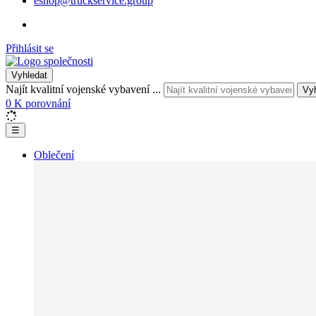
eshop@truckservice.group
Přihlásit se
Vyhledat
Najít kvalitní vojenské vybavení ...
Vy
0
K porovnání
☰
Oblečení