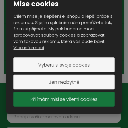
Mise cookies
POUZDRA A PŘÍSLUŠENSTVÍ NA NOŽE
Cílem mise je zlepšení e-shopu a lepší práce s
SEKERY
reklamou. S jejím splněním nám pomůžete tak,
že misi přijmete. My pak budeme moci
LOPATY, RÝČE
zpracovávat soubory cookies a zobrazovat
vám takovou reklamu, která vás bude bavit.
BROUSKY
Více informací
OSTATNÍ NÁŘADÍ
Vyberu si svoje cookies
PILY, STRUNY
Jen nezbytné
Novinky na e-mail:
Přijímám misi se všemi cookies