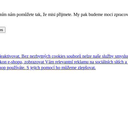
lněním nám pomůžete tak, že misi přijmete. My pak budeme moci zpraco
es
deaktivovat. Bez nezbytných cookies souborů nelze naše služby smyslu
n e-shopu, zobrazovat Vám relevantní reklamu na sociálních sítích a 
hop používáte. S jejich pomocí ho můžeme zlepšovat.