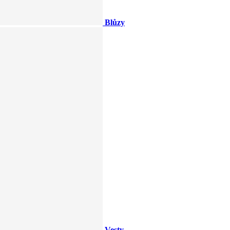
Blůzy
Vesty