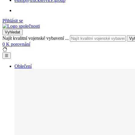
eshop@truckservice.group
Přihlásit se
Vyhledat
Najít kvalitní vojenské vybavení ...
Vy
0
K porovnání
☰
Oblečení