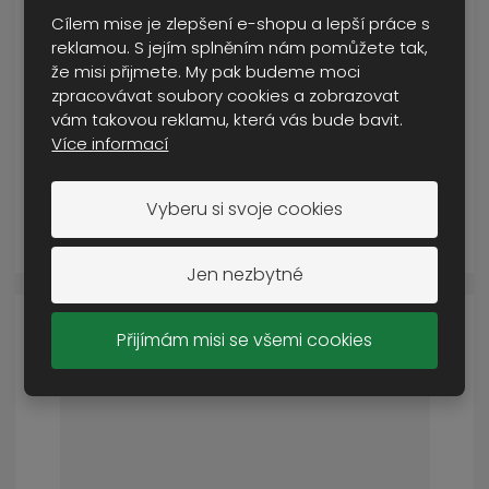
Cílem mise je zlepšení e-shopu a lepší práce s
reklamou. S jejím splněním nám pomůžete tak,
boty vz.95 letní
že misi přijmete. My pak budeme moci
SKLADEM VÍCE NEŽ 5 KS
zpracovávat soubory cookies a zobrazovat
od
800 Kč
vám takovou reklamu, která vás bude bavit.
Více informací
Cena s DPH
Vyberu si svoje cookies
DETAIL
Jen nezbytné
Přijímám misi se všemi cookies