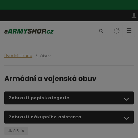
☰
V
y
h
l
Úvodní strana
Obuv
e
d
a
Armádní a vojenská obuv
t
Zobrazit popis kategorie
Zobrazit nákupního asistenta
UK 8,5