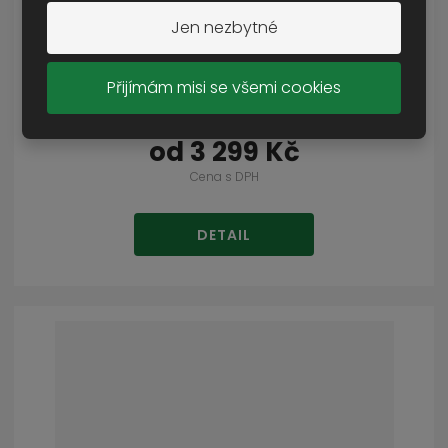
Jen nezbytné
Přijímám misi se všemi cookies
boty Magnum Cobra 8.0 V1
SKLADEM VÍCE NEŽ 5 KS
od
3 299 Kč
Cena s DPH
DETAIL