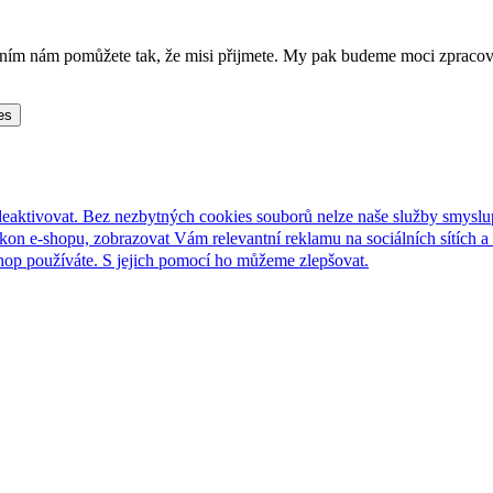
lněním nám pomůžete tak, že misi přijmete. My pak budeme moci zpraco
es
deaktivovat. Bez nezbytných cookies souborů nelze naše služby smyslu
n e-shopu, zobrazovat Vám relevantní reklamu na sociálních sítích a 
hop používáte. S jejich pomocí ho můžeme zlepšovat.