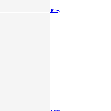
Blůzy
Vesty