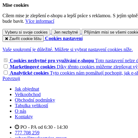
Mise cookies
Cílem mise je zlepšení e-shopu a lepší práce s reklamou. S jejím sp
bude bavit.
Více informací
Vyberu si svoje cookies
Jen nezbytné
Přijímám misi se všemi cooki
Cookies nastavení
Zavřít cookie lištu
Vaše soukromí je důležité. Můžete si vybrat nastavení cookies níže.
Cookies nezbytné pro využívání e-shopu
Toto nastavení nelze 
Marketingové cookies
Díky těmto cookies můžeme zlepšovat výko
Analytické cookies
Tyto cookies nám pomáhají pochopit, jak e-s
Potvrzuji
Jak objednat
Velkoobchod
Obchodní podmínky
Tabulka velikostí
O nás
Kontakty
PO - PA od 6:30 - 14:30
777 708 259