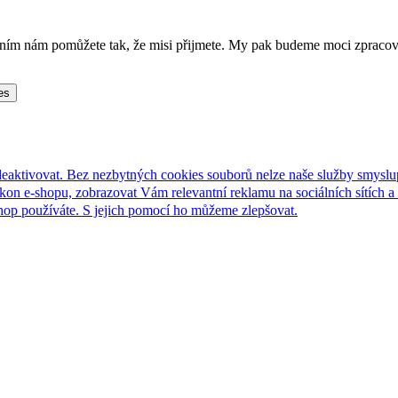
lněním nám pomůžete tak, že misi přijmete. My pak budeme moci zpraco
es
deaktivovat. Bez nezbytných cookies souborů nelze naše služby smyslu
n e-shopu, zobrazovat Vám relevantní reklamu na sociálních sítích a 
hop používáte. S jejich pomocí ho můžeme zlepšovat.