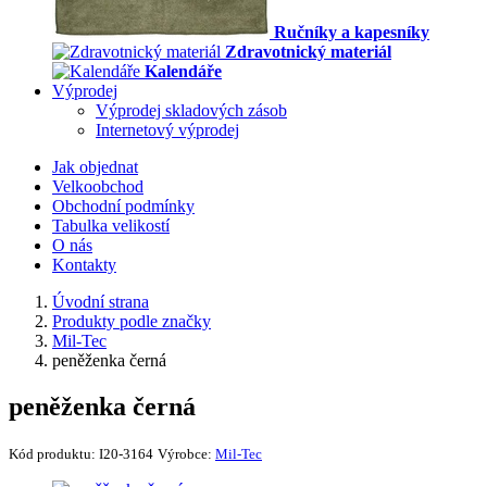
Ručníky a kapesníky
Zdravotnický materiál
Kalendáře
Výprodej
Výprodej skladových zásob
Internetový výprodej
Jak objednat
Velkoobchod
Obchodní podmínky
Tabulka velikostí
O nás
Kontakty
Úvodní strana
Produkty podle značky
Mil-Tec
peněženka černá
peněženka černá
Kód produktu:
I20-3164
Výrobce:
Mil-Tec