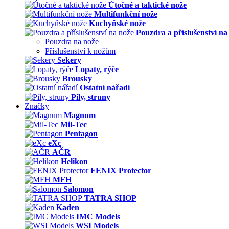
Útočné a taktické nože
Multifunkční nože
Kuchyňské nože
Pouzdra a příslušenství na
Pouzdra na nože
Příslušenství k nožům
Sekery
Lopaty, rýče
Brousky
Ostatní nářadí
Pily, struny
Značky
Magnum
Mil-Tec
Pentagon
eXc
AČR
Helikon
FENIX Protector
MFH
Salomon
TATRA SHOP
Kaden
IMC Models
WSI Models