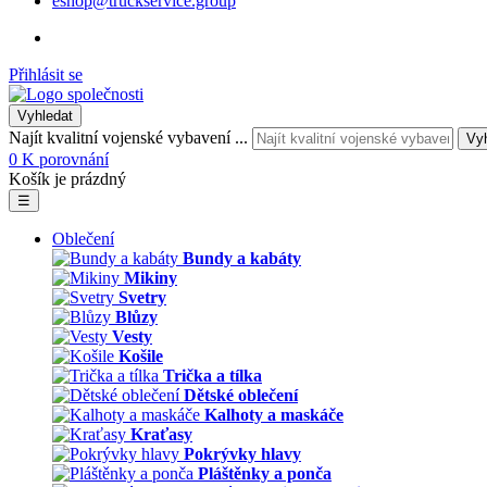
eshop@truckservice.group
Přihlásit se
Vyhledat
Najít kvalitní vojenské vybavení ...
Vy
0
K porovnání
Košík je prázdný
☰
Oblečení
Bundy a kabáty
Mikiny
Svetry
Blůzy
Vesty
Košile
Trička a tílka
Dětské oblečení
Kalhoty a maskáče
Kraťasy
Pokrývky hlavy
Pláštěnky a ponča