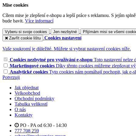
Mise cookies
Cílem mise je zlepšení e-shopu a lepší práce s reklamou. S jejím sp
bude bavit.
Více informací
Vyberu si svoje cookies
Jen nezbytné
Přijímám misi se všemi cooki
Cookies nastavení
Zavřít cookie lištu
Vaše soukromí je důležité. Můžete si vybrat nastavení cookies níže.
Cookies nezbytné pro využívání e-shopu
Toto nastavení nelze 
Marketingové cookies
Díky těmto cookies můžeme zlepšovat výko
Analytické cookies
Tyto cookies nám pomáhají pochopit, jak e-s
Potvrzuji
Jak objednat
Velkoobchod
Obchodní podmínky
Tabulka velikostí
O nás
Kontakty
PO - PA od 6:30 - 14:30
777 708 259