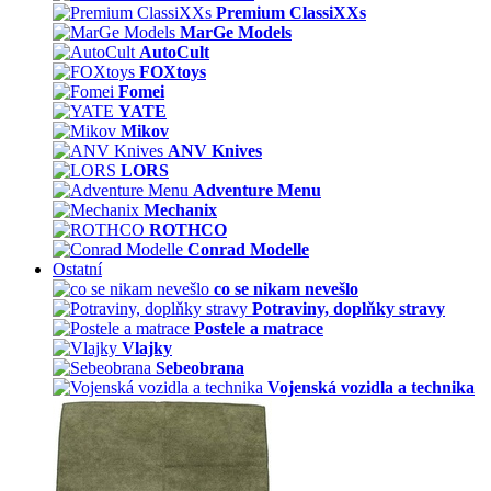
Premium ClassiXXs
MarGe Models
AutoCult
FOXtoys
Fomei
YATE
Mikov
ANV Knives
LORS
Adventure Menu
Mechanix
ROTHCO
Conrad Modelle
Ostatní
co se nikam nevešlo
Potraviny, doplňky stravy
Postele a matrace
Vlajky
Sebeobrana
Vojenská vozidla a technika