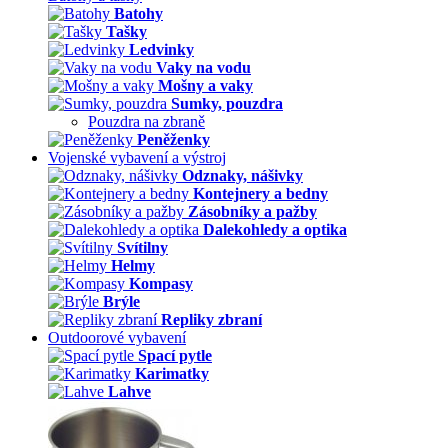
Batohy
Tašky
Ledvinky
Vaky na vodu
Mošny a vaky
Sumky, pouzdra
Pouzdra na zbraně
Peněženky
Vojenské vybavení a výstroj
Odznaky, nášivky
Kontejnery a bedny
Zásobníky a pažby
Dalekohledy a optika
Svítilny
Helmy
Kompasy
Brýle
Repliky zbraní
Outdoorové vybavení
Spací pytle
Karimatky
Lahve