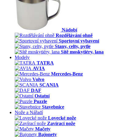
Nádobí
Rozdělávání ohně
Sportovní vybavení
Stany, celty, pytle
Sítě moskytiéry, lana
Modely
TATRA
AVIA
Mercedes-Benz
Volvo
SCANIA
DAF
Ostatní
Puzzle
Stavebnice
Nože a Nářadí
Lovecké nože
Zavírací nože
Mačety
Bajonety