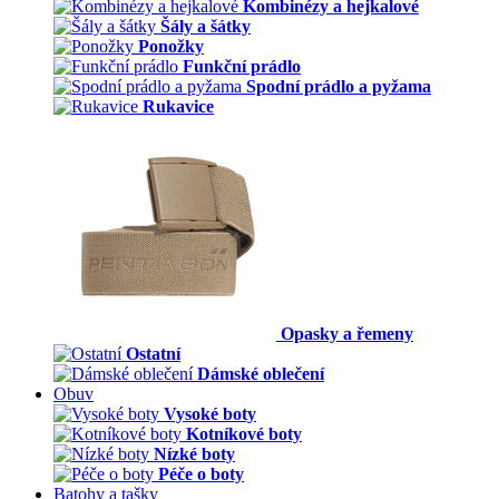
Kombinézy a hejkalové
Šály a šátky
Ponožky
Funkční prádlo
Spodní prádlo a pyžama
Rukavice
Opasky a řemeny
Ostatní
Dámské oblečení
Obuv
Vysoké boty
Kotníkové boty
Nízké boty
Péče o boty
Batohy a tašky