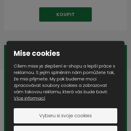
KOUPIT
Mise cookies
VOJENSKÉ VYBAVENÍ A VÝSTROJ
Cílem mise je zlepšení e-shopu a lepší práce s
ODZNAKY, NÁŠIVKY
reklamou. S jejím splněním nám pomůžete tak,
že misi přijmete. My pak budeme moci
KONTEJNERY A BEDNY
zpracovávat soubory cookies a zobrazovat
ZÁSOBNÍKY A PAŽBY
vám takovou reklamu, která vás bude bavit.
Více informací
DALEKOHLEDY A OPTIKA
Vyberu si svoje cookies
SVÍTILNY
HELMY