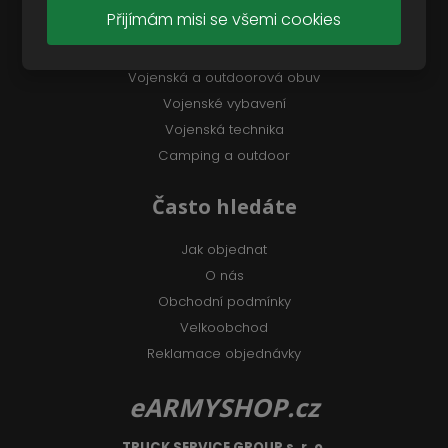
Přijímám misi se všemi cookies
Oblečení
Modely
Vojenská a outdoorová obuv
Vojenské vybavení
Vojenská technika
Camping a outdoor
Často hledáte
Jak objednat
O nás
Obchodní podmínky
Velkoobchod
Reklamace objednávky
eARMYSHOP.cz
TRUCK SERVICE GROUP s. r. o.