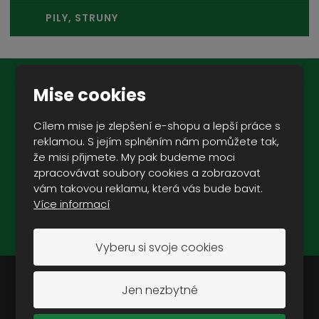
PILY, STRUNY
Mise cookies
Novinky na e-mail:
Cílem mise je zlepšení e-shopu a lepší práce s
reklamou. S jejím splněním nám pomůžete tak,
že misi přijmete. My pak budeme moci
zpracovávat soubory cookies a zobrazovat
ZAREGISTROVAT SE
vám takovou reklamu, která vás bude bavit.
Více informací
Souhlasím se
zpracováním osobních údajů
.
Vyberu si svoje cookies
Jen nezbytné
Doporučujeme vám: