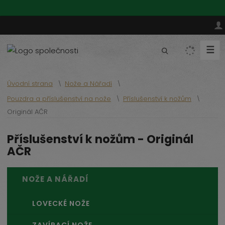
☰
V
y
h
Úvodní strana
Nože a Nářadí
l
Pouzdra a příslušenství na nože
Příslušenství k nožům
e
Originál AČR
d
a
Příslušenství k nožům - Originál
t
AČR
NOŽE A NÁŘADÍ
LOVECKÉ NOŽE