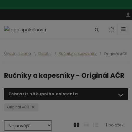
☰
V
y
h
l
Úvodní strana
Ostatní
Ručníky a kapesníky
Originál AČR
e
d
a
Ručníky a kapesníky - Originál AČR
t
Zobrazit nákupního asistenta
Originál AČR
Ř
O
T
Ř
1
položek
a