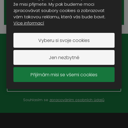
že misi přijmete. My pak budeme moci
ZDRAVOTNICKÝ MATERIÁL
zpracovávat soubory cookies a zobrazovat
vám takovou reklamu, která vás bude bavit.
KALENDÁŘE
Více informací
Vyberu si svoje cookies
Novinky na e-mail:
Jen nezbytné
Přijímám misi se všemi cookies
ZAREGISTROVAT SE
Souhlasím se
zpracováním osobních údajů
.