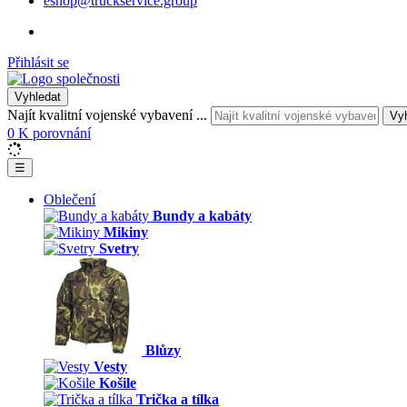
eshop@truckservice.group
Přihlásit se
Vyhledat
Najít kvalitní vojenské vybavení ...
Vy
0
K porovnání
☰
Oblečení
Bundy a kabáty
Mikiny
Svetry
Blůzy
Vesty
Košile
Trička a tílka