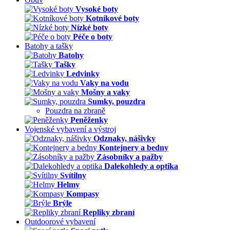
Vysoké boty
Kotníkové boty
Nízké boty
Péče o boty
Batohy a tašky
Batohy
Tašky
Ledvinky
Vaky na vodu
Mošny a vaky
Sumky, pouzdra
Pouzdra na zbraně
Peněženky
Vojenské vybavení a výstroj
Odznaky, nášivky
Kontejnery a bedny
Zásobníky a pažby
Dalekohledy a optika
Svítilny
Helmy
Kompasy
Brýle
Repliky zbraní
Outdoorové vybavení