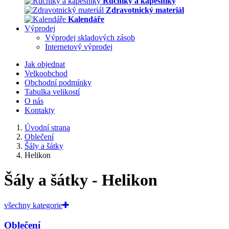
Ručníky a kapesníky
Zdravotnický materiál
Kalendáře
Výprodej
Výprodej skladových zásob
Internetový výprodej
Jak objednat
Velkoobchod
Obchodní podmínky
Tabulka velikostí
O nás
Kontakty
Úvodní strana
Oblečení
Šály a šátky
Helikon
Šály a šátky - Helikon
všechny kategorie
Oblečení