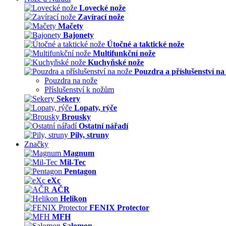
Lovecké nože
Zavírací nože
Mačety
Bajonety
Útočné a taktické nože
Multifunkční nože
Kuchyňské nože
Pouzdra a příslušenství na
Pouzdra na nože
Příslušenství k nožům
Sekery
Lopaty, rýče
Brousky
Ostatní nářadí
Pily, struny
Značky
Magnum
Mil-Tec
Pentagon
eXc
AČR
Helikon
FENIX Protector
MFH
Salomon