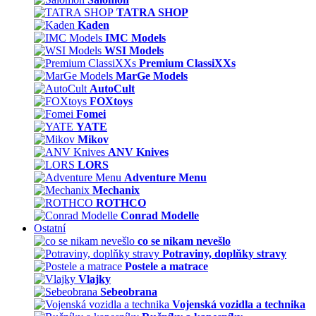
TATRA SHOP
Kaden
IMC Models
WSI Models
Premium ClassiXXs
MarGe Models
AutoCult
FOXtoys
Fomei
YATE
Mikov
ANV Knives
LORS
Adventure Menu
Mechanix
ROTHCO
Conrad Modelle
Ostatní
co se nikam nevešlo
Potraviny, doplňky stravy
Postele a matrace
Vlajky
Sebeobrana
Vojenská vozidla a technika