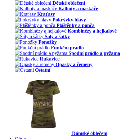
Dětské oblečení
Kalhoty a maskáče
Kraťasy
Pokrývky hlavy
Pláštěnky a ponča
Kombinézy a hejkalové
Šály a šátky
Ponožky
Funkční prádlo
Spodní prádlo a pyžama
Rukavice
Opasky a řemeny
Ostatní
Dámské oblečení
Obuv