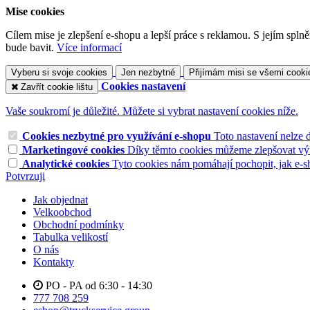
Mise cookies
Cílem mise je zlepšení e-shopu a lepší práce s reklamou. S jejím sp
bude bavit.
Více informací
Vyberu si svoje cookies
Jen nezbytné
Přijímám misi se všemi cooki
Cookies nastavení
Zavřít cookie lištu
Vaše soukromí je důležité. Můžete si vybrat nastavení cookies níže.
Cookies nezbytné pro využívání e-shopu
Toto nastavení nelze 
Marketingové cookies
Díky těmto cookies můžeme zlepšovat výko
Analytické cookies
Tyto cookies nám pomáhají pochopit, jak e-s
Potvrzuji
Jak objednat
Velkoobchod
Obchodní podmínky
Tabulka velikostí
O nás
Kontakty
PO - PA od 6:30 - 14:30
777 708 259