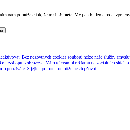
lněním nám pomůžete tak, že misi přijmete. My pak budeme moci zpraco
es
deaktivovat. Bez nezbytných cookies souborů nelze naše služby smyslu
n e-shopu, zobrazovat Vám relevantní reklamu na sociálních sítích a 
hop používáte. S jejich pomocí ho můžeme zlepšovat.