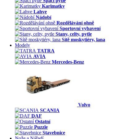
Spací pytle
Karimatky
Lahve
Nádobí
Rozdělávání ohně
Sportovní vybavení
Stany, celty, pytle
Sítě moskytiéry, lana
Modely
TATRA
AVIA
Mercedes-Benz
Volvo
SCANIA
DAF
Ostatní
Puzzle
Stavebnice
Nože a Nářadí