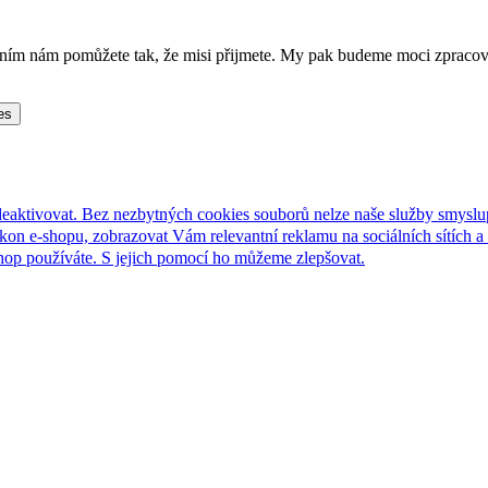
lněním nám pomůžete tak, že misi přijmete. My pak budeme moci zpraco
es
deaktivovat. Bez nezbytných cookies souborů nelze naše služby smyslu
n e-shopu, zobrazovat Vám relevantní reklamu na sociálních sítích a 
hop používáte. S jejich pomocí ho můžeme zlepšovat.