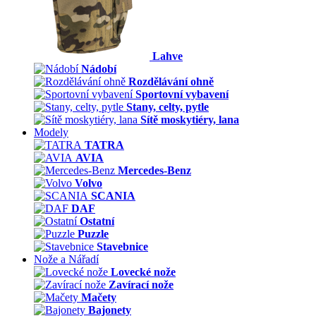
Lahve
Nádobí
Rozdělávání ohně
Sportovní vybavení
Stany, celty, pytle
Sítě moskytiéry, lana
Modely
TATRA
AVIA
Mercedes-Benz
Volvo
SCANIA
DAF
Ostatní
Puzzle
Stavebnice
Nože a Nářadí
Lovecké nože
Zavírací nože
Mačety
Bajonety