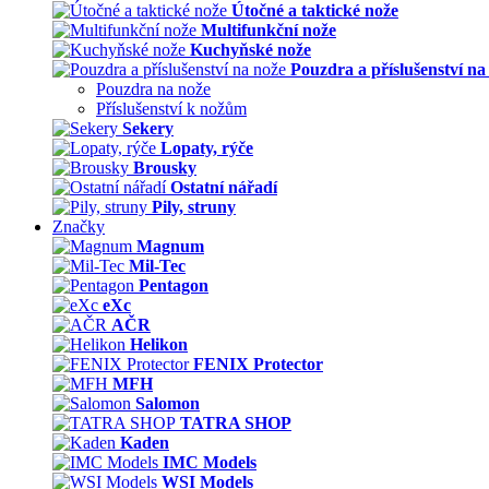
Útočné a taktické nože
Multifunkční nože
Kuchyňské nože
Pouzdra a příslušenství na
Pouzdra na nože
Příslušenství k nožům
Sekery
Lopaty, rýče
Brousky
Ostatní nářadí
Pily, struny
Značky
Magnum
Mil-Tec
Pentagon
eXc
AČR
Helikon
FENIX Protector
MFH
Salomon
TATRA SHOP
Kaden
IMC Models
WSI Models