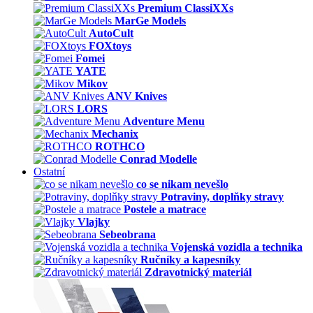
Premium ClassiXXs
MarGe Models
AutoCult
FOXtoys
Fomei
YATE
Mikov
ANV Knives
LORS
Adventure Menu
Mechanix
ROTHCO
Conrad Modelle
Ostatní
co se nikam nevešlo
Potraviny, doplňky stravy
Postele a matrace
Vlajky
Sebeobrana
Vojenská vozidla a technika
Ručníky a kapesníky
Zdravotnický materiál