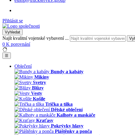
eshop@truckservice.group
Přihlásit se
Vyhledat
Najít kvalitní vojenské vybavení ...
Vy
0
K porovnání
☰
Oblečení
Bundy a kabáty
Mikiny
Svetry
Blůzy
Vesty
Košile
Trička a tílka
Dětské oblečení
Kalhoty a maskáče
Kraťasy
Pokrývky hlavy
Pláštěnky a ponča