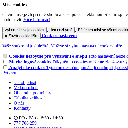
Mise cookies
Cílem mise je zlepšení e-shopu a lepší práce s reklamou. S jejím sp
bude bavit.
Více informací
Vyberu si svoje cookies
Jen nezbytné
Přijímám misi se všemi cooki
Cookies nastavení
Zavřít cookie lištu
Vaše soukromí je důležité. Můžete si vybrat nastavení cookies níže.
Cookies nezbytné pro využívání e-shopu
Toto nastavení nelze 
Marketingové cookies
Díky těmto cookies můžeme zlepšovat výko
Analytické cookies
Tyto cookies nám pomáhají pochopit, jak e-s
Potvrzuji
Jak objednat
Velkoobchod
Obchodní podmínky
Tabulka velikostí
O nás
Kontakty
PO - PA od 6:30 - 14:30
777 708 259