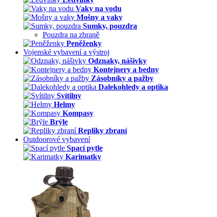
Vaky na vodu
Mošny a vaky
Sumky, pouzdra
Pouzdra na zbraně
Peněženky
Vojenské vybavení a výstroj
Odznaky, nášivky
Kontejnery a bedny
Zásobníky a pažby
Dalekohledy a optika
Svítilny
Helmy
Kompasy
Brýle
Repliky zbraní
Outdoorové vybavení
Spací pytle
Karimatky