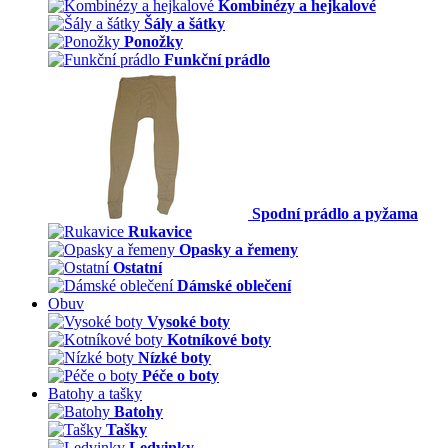
Kombinézy a hejkalové
Šály a šátky
Ponožky
Funkční prádlo
Spodní prádlo a pyžama
Rukavice
Opasky a řemeny
Ostatní
Dámské oblečení
Obuv
Vysoké boty
Kotníkové boty
Nízké boty
Péče o boty
Batohy a tašky
Batohy
Tašky
Ledvinky