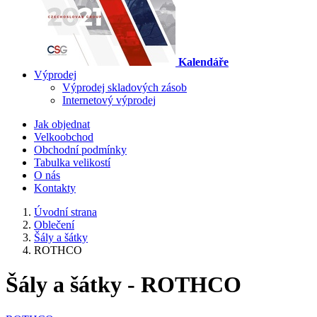
Kalendáře
Výprodej
Výprodej skladových zásob
Internetový výprodej
Jak objednat
Velkoobchod
Obchodní podmínky
Tabulka velikostí
O nás
Kontakty
Úvodní strana
Oblečení
Šály a šátky
ROTHCO
Šály a šátky - ROTHCO