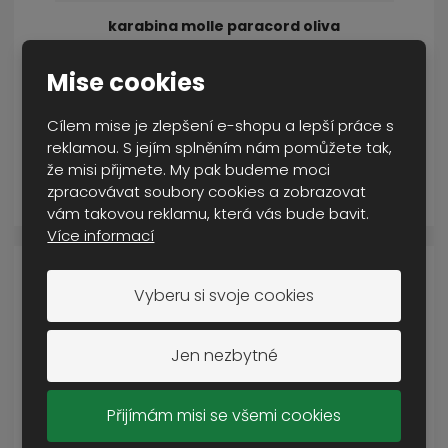
karabina molle paracord oliva
SKLADEM VÍCE NEŽ 5 KS
Mise cookies
95 Kč
Cena s DPH
Cílem mise je zlepšení e-shopu a lepší práce s
reklamou. S jejím splněním nám pomůžete tak,
že misi přijmete. My pak budeme moci
KOUPIT
zpracovávat soubory cookies a zobrazovat
vám takovou reklamu, která vás bude bavit.
Více informací
Vyberu si svoje cookies
Jen nezbytné
Přijímám misi se všemi cookies