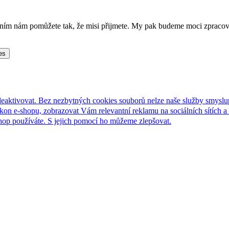
lněním nám pomůžete tak, že misi přijmete. My pak budeme moci zpraco
es
deaktivovat. Bez nezbytných cookies souborů nelze naše služby smyslu
n e-shopu, zobrazovat Vám relevantní reklamu na sociálních sítích a 
hop používáte. S jejich pomocí ho můžeme zlepšovat.