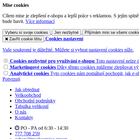
Mise cookies
Cílem mise je zlepšení e-shopu a lepší práce s reklamou. S jejím sp
bude bavit.
Více informací
Vyberu si svoje cookies
Jen nezbytné
Přijímám misi se všemi cooki
Cookies nastavení
Zavřít cookie lištu
Vaše soukromí je důležité. Můžete si vybrat nastavení cookies níže.
Cookies nezbytné pro využívání e-shopu
Toto nastavení nelze 
Marketingové cookies
Díky těmto cookies můžeme zlepšovat výko
Analytické cookies
Tyto cookies nám pomáhají pochopit, jak e-s
Potvrzuji
Jak objednat
Velkoobchod
Obchodní podmínky
Tabulka velikostí
O nás
Kontakty
PO - PA od 6:30 - 14:30
777 708 259