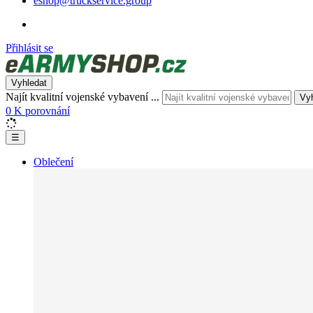
eshop@truckservice.group
Přihlásit se
Vyhledat
Najít kvalitní vojenské vybavení ...
Vy
0
K porovnání
☰
Oblečení