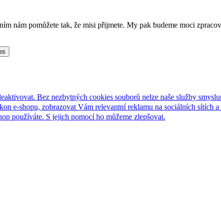
lněním nám pomůžete tak, že misi přijmete. My pak budeme moci zpraco
es
deaktivovat. Bez nezbytných cookies souborů nelze naše služby smyslu
n e-shopu, zobrazovat Vám relevantní reklamu na sociálních sítích a 
hop používáte. S jejich pomocí ho můžeme zlepšovat.