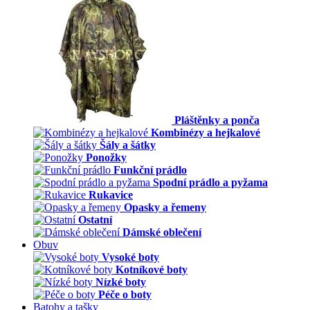
Pláštěnky a ponča
Kombinézy a hejkalové
Šály a šátky
Ponožky
Funkční prádlo
Spodní prádlo a pyžama
Rukavice
Opasky a řemeny
Ostatní
Dámské oblečení
Obuv
Vysoké boty
Kotníkové boty
Nízké boty
Péče o boty
Batohy a tašky