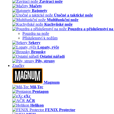
Zavírací nože
Mačety
Bajonety
Útočné a taktické nože
Multifunkční nože
Kuchyňské nože
Pouzdra a příslušenství na
Pouzdra na nože
Příslušenství k nožům
Sekery
Lopaty, rýče
Brousky
Ostatní nářadí
Pily, struny
Značky
Magnum
Mil-Tec
Pentagon
eXc
AČR
Helikon
FENIX Protector