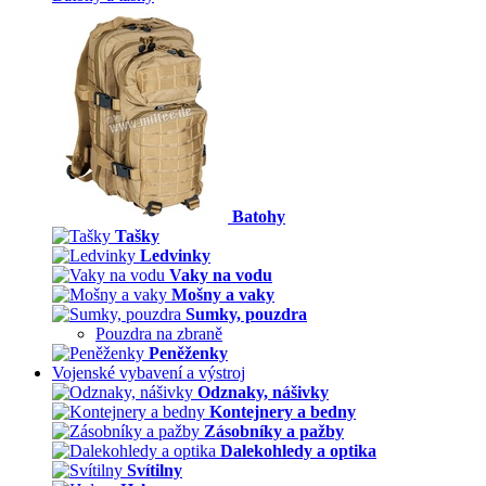
Batohy
Tašky
Ledvinky
Vaky na vodu
Mošny a vaky
Sumky, pouzdra
Pouzdra na zbraně
Peněženky
Vojenské vybavení a výstroj
Odznaky, nášivky
Kontejnery a bedny
Zásobníky a pažby
Dalekohledy a optika
Svítilny