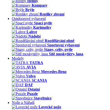
Helmy
Kompasy
Brýle
Repliky zbraní
Outdoorové vybavení
Spací pytle
Karimatky
Lahve
Nádobí
Rozdělávání ohně
Sportovní vybavení
Stany, celty, pytle
Sítě moskytiéry, lana
Modely
TATRA
AVIA
Mercedes-Benz
Volvo
SCANIA
DAF
Ostatní
Puzzle
Stavebnice
Nože a Nářadí
Lovecké nože