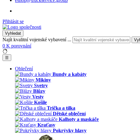
eshop@truckservice.group
Přihlásit se
Vyhledat
Najít kvalitní vojenské vybavení ...
Vy
0
K porovnání
☰
Oblečení
Bundy a kabáty
Mikiny
Svetry
Blůzy
Vesty
Košile
Trička a tílka
Dětské oblečení
Kalhoty a maskáče
Kraťasy
Pokrývky hlavy