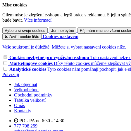
Mise cookies
Cílem mise je zlepšení e-shopu a lepší práce s reklamou. S jejím sp
bude bavit.
Více informací
Vyberu si svoje cookies
Jen nezbytné
Přijímám misi se všemi cooki
Cookies nastavení
Zavřít cookie lištu
Vaše soukromí je důležité. Můžete si vybrat nastavení cookies níže.
Cookies nezbytné pro využívání e-shopu
Toto nastavení nelze 
Marketingové cookies
Díky těmto cookies můžeme zlepšovat výko
Analytické cookies
Tyto cookies nám pomáhají pochopit, jak e-s
Potvrzuji
Jak objednat
Velkoobchod
Obchodní podmínky
Tabulka velikostí
O nás
Kontakty
PO - PA od 6:30 - 14:30
777 708 259