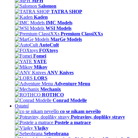
MFH
Salomon
TATRA SHOP
Kaden
IMC Models
WSI Models
Premium ClassiXXs
MarGe Models
AutoCult
FOXtoys
Fomei
YATE
Mikov
ANV Knives
LORS
Adventure Menu
Mechanix
ROTHCO
Conrad Modelle
Ostatní
co se nikam nevešlo
Potraviny, doplňky stravy
Postele a matrace
Vlajky
Sebeobrana