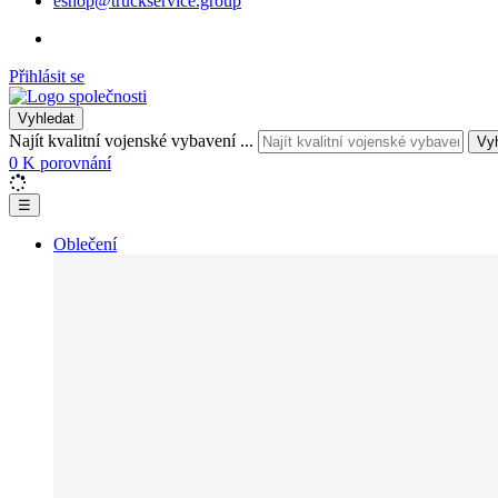
eshop@truckservice.group
Přihlásit se
Vyhledat
Najít kvalitní vojenské vybavení ...
Vy
0
K porovnání
☰
Oblečení