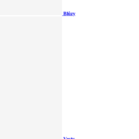
Blůzy
Vesty