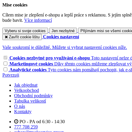
Mise cookies
Cílem mise je zlepšení e-shopu a lepší práce s reklamou. S jejím sp
bude bavit.
Více informací
Vyberu si svoje cookies
Jen nezbytné
Přijímám misi se všemi cooki
Cookies nastavení
Zavřít cookie lištu
Vaše soukromí je důležité. Můžete si vybrat nastavení cookies níže.
Cookies nezbytné pro využívání e-shopu
Toto nastavení nelze 
Marketingové cookies
Díky těmto cookies můžeme zlepšovat výko
Analytické cookies
Tyto cookies nám pomáhají pochopit, jak e-s
Potvrzuji
Jak objednat
Velkoobchod
Obchodní podmínky
Tabulka velikostí
O nás
Kontakty
PO - PA od 6:30 - 14:30
777 708 259