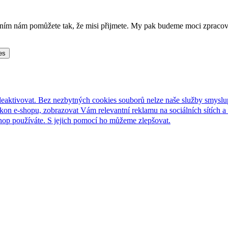
lněním nám pomůžete tak, že misi přijmete. My pak budeme moci zpraco
es
deaktivovat. Bez nezbytných cookies souborů nelze naše služby smyslu
n e-shopu, zobrazovat Vám relevantní reklamu na sociálních sítích a 
hop používáte. S jejich pomocí ho můžeme zlepšovat.