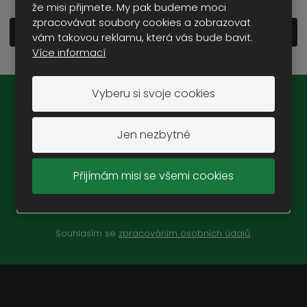
že misi přijmete. My pak budeme moci
zpracovávat soubory cookies a zobrazovat
Zobrazit detailní popis
vám takovou reklamu, která vás bude bavit.
Více informací
Vyberu si svoje cookies
Novinky na e-mail:
Jen nezbytné
Přijímám misi se všemi cookies
ZAREGISTROVAT SE
Souhlasím se
zpracováním osobních údajů
.