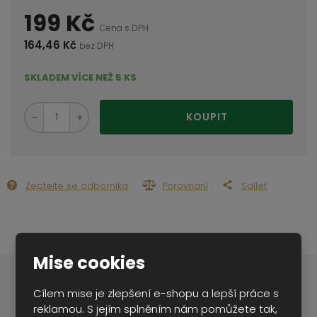
199 Kč
Cena s DPH
164,46 Kč
bez DPH
SKLADEM VÍCE NEŽ 5 KS
S
N
Z
KOUPIT
n
a
m
í
v
ě
ž
ý
n
i
š
i
t
i
Zeptejte se odborníka
Porovnání
Sdílet
t
m
t
p
n
m
o
o
n
ž
o
č
s
ž
e
Mise cookies
t
s
t
v
t
í
v
Popis produktu
Cílem mise je zlepšení e-shopu a lepší práce s
í
reklamou. S jejím splněním nám pomůžete tak,