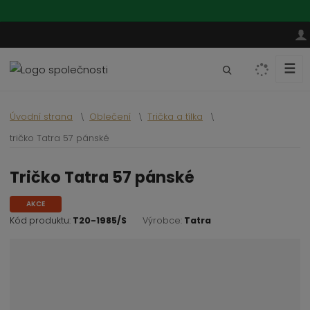
☰
V
y
h
Úvodní strana
Oblečení
Trička a tílka
l
e
tričko Tatra 57 pánské
d
a
tričko Tatra 57 pánské
t
AKCE
Kód produktu:
T20-1985/S
Výrobce:
Tatra