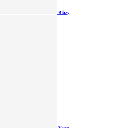
Blůzy
Vesty