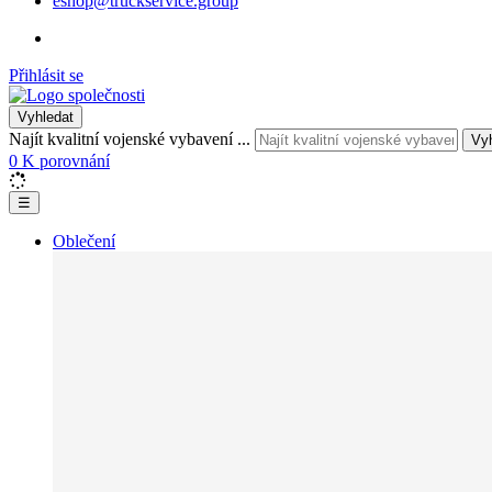
eshop@truckservice.group
Přihlásit se
Vyhledat
Najít kvalitní vojenské vybavení ...
Vy
0
K porovnání
☰
Oblečení