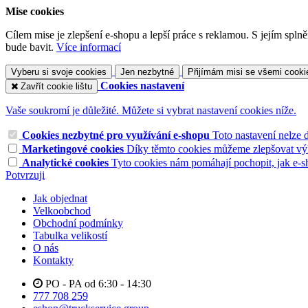
Mise cookies
Cílem mise je zlepšení e-shopu a lepší práce s reklamou. S jejím sp
bude bavit.
Více informací
Vyberu si svoje cookies
Jen nezbytné
Přijímám misi se všemi cooki
Cookies nastavení
Zavřít cookie lištu
Vaše soukromí je důležité. Můžete si vybrat nastavení cookies níže.
Cookies nezbytné pro využívání e-shopu
Toto nastavení nelze 
Marketingové cookies
Díky těmto cookies můžeme zlepšovat výko
Analytické cookies
Tyto cookies nám pomáhají pochopit, jak e-s
Potvrzuji
Jak objednat
Velkoobchod
Obchodní podmínky
Tabulka velikostí
O nás
Kontakty
PO - PA od 6:30 - 14:30
777 708 259