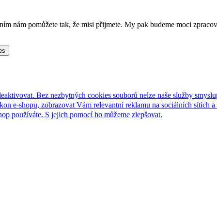
lněním nám pomůžete tak, že misi přijmete. My pak budeme moci zpraco
es
deaktivovat. Bez nezbytných cookies souborů nelze naše služby smyslu
n e-shopu, zobrazovat Vám relevantní reklamu na sociálních sítích a 
hop používáte. S jejich pomocí ho můžeme zlepšovat.