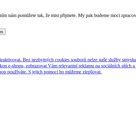
lněním nám pomůžete tak, že misi přijmete. My pak budeme moci zpraco
es
deaktivovat. Bez nezbytných cookies souborů nelze naše služby smyslu
n e-shopu, zobrazovat Vám relevantní reklamu na sociálních sítích a 
hop používáte. S jejich pomocí ho můžeme zlepšovat.