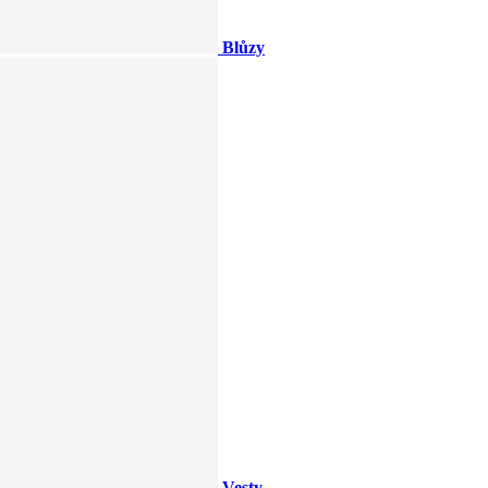
Blůzy
Vesty