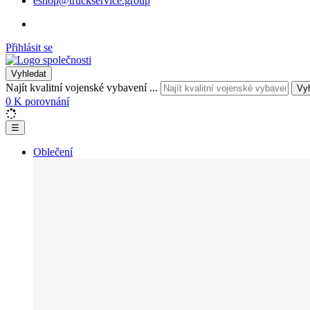
eshop@truckservice.group
Přihlásit se
Vyhledat
Najít kvalitní vojenské vybavení ...
Vy
0
K porovnání
☰
Oblečení