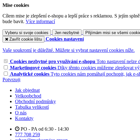
Mise cookies
Cílem mise je zlepšení e-shopu a lepší práce s reklamou. S jejím sp
bude bavit.
Více informací
Vyberu si svoje cookies
Jen nezbytné
Přijímám misi se všemi cooki
Cookies nastavení
Zavřít cookie lištu
Vaše soukromí je důležité. Můžete si vybrat nastavení cookies níže.
Cookies nezbytné pro využívání e-shopu
Toto nastavení nelze 
Marketingové cookies
Díky těmto cookies můžeme zlepšovat výko
Analytické cookies
Tyto cookies nám pomáhají pochopit, jak e-s
Potvrzuji
Jak objednat
Velkoobchod
Obchodní podmínky
Tabulka velikostí
O nás
Kontakty
PO - PA od 6:30 - 14:30
777 708 259