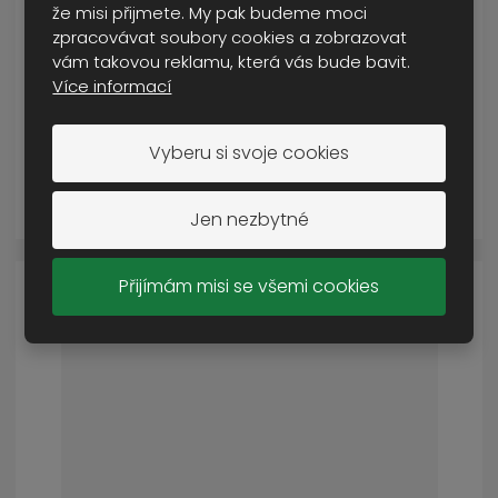
že misi přijmete. My pak budeme moci
boty Magnum Cobra 8.0 V1
zpracovávat soubory cookies a zobrazovat
SKLADEM VÍCE NEŽ 5 KS
vám takovou reklamu, která vás bude bavit.
od
3 299 Kč
Více informací
Cena s DPH
Vyberu si svoje cookies
DETAIL
Jen nezbytné
Přijímám misi se všemi cookies