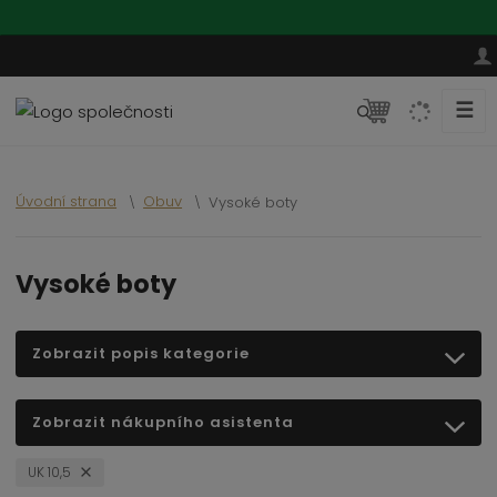
☰
V
y
h
l
Úvodní strana
Obuv
Vysoké boty
e
d
a
Vysoké boty
t
Zobrazit popis kategorie
Zobrazit nákupního asistenta
UK 10,5