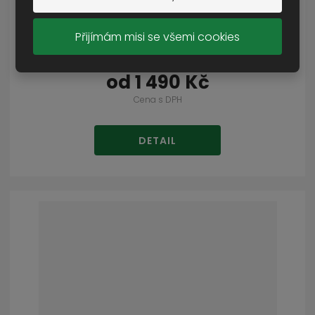
Přijímám misi se všemi cookies
boty eXc Trooper 8.0 desert tan
SKLADEM VÍCE NEŽ 5 KS
od
1 490 Kč
Cena s DPH
DETAIL