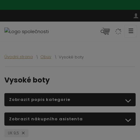
☰
V
y
h
l
Úvodní strana
Obuv
Vysoké boty
e
d
a
Vysoké boty
t
Zobrazit popis kategorie
Zobrazit nákupního asistenta
UK 9,5