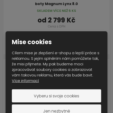
boty Magnum Lynx 8.0
SKLADEM VÍCE NEŽ 5 KS
od
2 799 Kč
Cena s DPH
Mise cookies
DETAIL
Cílem mise je zlepšení e-shopu a lepší práce s
reklamou. S jejím splněním nám pomůžete tak,
že misi přijmete. My pak budeme moci
zpracovávat soubory cookies a zobrazovat
vám takovou reklamu, která vás bude bavit.
Více informací
Vyberu si svoje cookies
Jen nezbytné