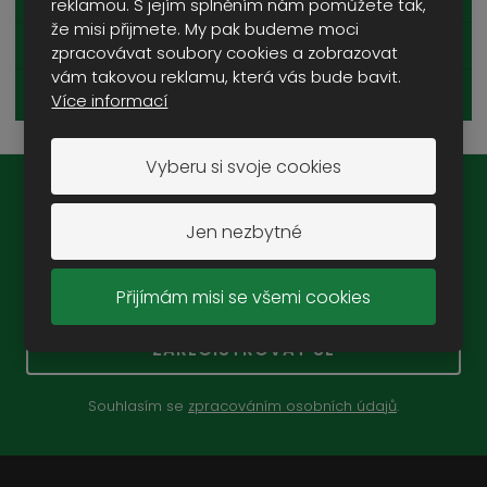
reklamou. S jejím splněním nám pomůžete tak,
že misi přijmete. My pak budeme moci
BRÝLE
zpracovávat soubory cookies a zobrazovat
vám takovou reklamu, která vás bude bavit.
REPLIKY ZBRANÍ
Více informací
Vyberu si svoje cookies
Novinky na e-mail:
Jen nezbytné
Přijímám misi se všemi cookies
ZAREGISTROVAT SE
Souhlasím se
zpracováním osobních údajů
.