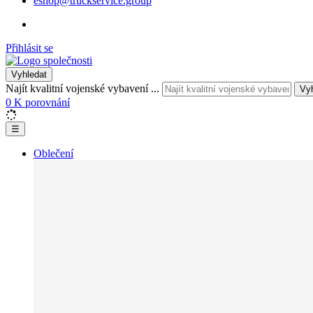
eshop@truckservice.group
Přihlásit se
Vyhledat
Najít kvalitní vojenské vybavení ...
Vy
0
K porovnání
☰
Oblečení