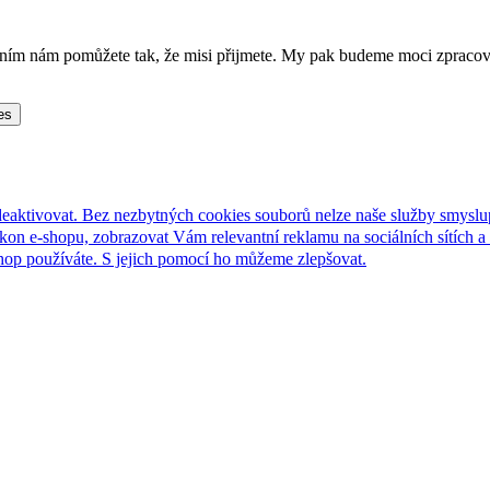
lněním nám pomůžete tak, že misi přijmete. My pak budeme moci zpraco
es
deaktivovat. Bez nezbytných cookies souborů nelze naše služby smyslu
n e-shopu, zobrazovat Vám relevantní reklamu na sociálních sítích a 
hop používáte. S jejich pomocí ho můžeme zlepšovat.