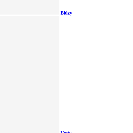
Blůzy
Vesty