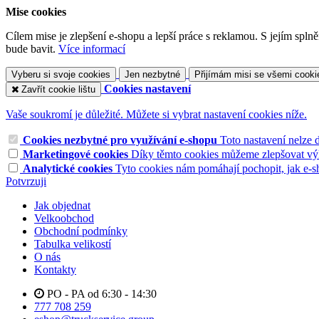
Mise cookies
Cílem mise je zlepšení e-shopu a lepší práce s reklamou. S jejím sp
bude bavit.
Více informací
Vyberu si svoje cookies
Jen nezbytné
Přijímám misi se všemi cooki
Cookies nastavení
Zavřít cookie lištu
Vaše soukromí je důležité. Můžete si vybrat nastavení cookies níže.
Cookies nezbytné pro využívání e-shopu
Toto nastavení nelze 
Marketingové cookies
Díky těmto cookies můžeme zlepšovat výko
Analytické cookies
Tyto cookies nám pomáhají pochopit, jak e-s
Potvrzuji
Jak objednat
Velkoobchod
Obchodní podmínky
Tabulka velikostí
O nás
Kontakty
PO - PA od 6:30 - 14:30
777 708 259