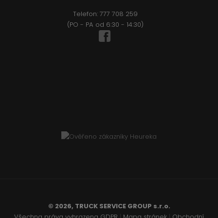
Telefon:
777 708 2
59
(PO - PA od 6:30 - 14:30)
© 2026, TRUCK SERVICE GROUP s.r.o.
Všechna práva vyhrazena
GDPR
|
Mapa stránek
|
Obchodní