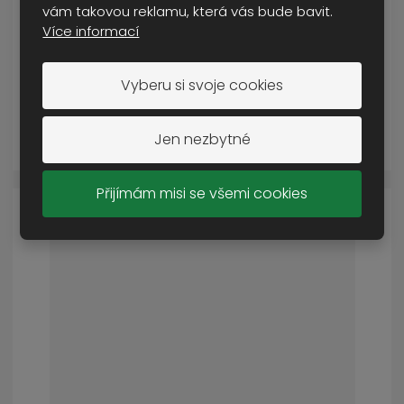
vám takovou reklamu, která vás bude bavit.
SKLADEM VÍCE NEŽ 5 KS
Více informací
195 Kč
Cena s DPH
Vyberu si svoje cookies
KOUPIT
Jen nezbytné
Přijímám misi se všemi cookies