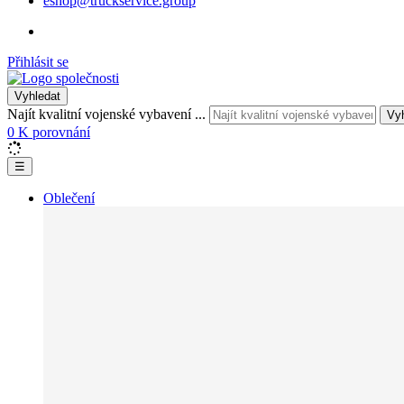
eshop@truckservice.group
Přihlásit se
Vyhledat
Najít kvalitní vojenské vybavení ...
Vy
0
K porovnání
☰
Oblečení