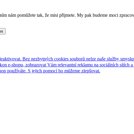
lněním nám pomůžete tak, že misi přijmete. My pak budeme moci zpraco
es
deaktivovat. Bez nezbytných cookies souborů nelze naše služby smyslu
n e-shopu, zobrazovat Vám relevantní reklamu na sociálních sítích a 
hop používáte. S jejich pomocí ho můžeme zlepšovat.