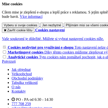
Mise cookies
Cílem mise je zlepšení e-shopu a lepší práce s reklamou. S jejím sp
bude bavit.
Více informací
Vyberu si svoje cookies
Jen nezbytné
Přijímám misi se všemi cooki
Cookies nastavení
Zavřít cookie lištu
Vaše soukromí je důležité. Můžete si vybrat nastavení cookies níže.
Cookies nezbytné pro využívání e-shopu
Toto nastavení nelze 
Marketingové cookies
Díky těmto cookies můžeme zlepšovat výko
Analytické cookies
Tyto cookies nám pomáhají pochopit, jak e-s
Potvrzuji
Jak objednat
Velkoobchod
Obchodní podmínky
Tabulka velikostí
O nás
Kontakty
PO - PA od 6:30 - 14:30
777 708 259