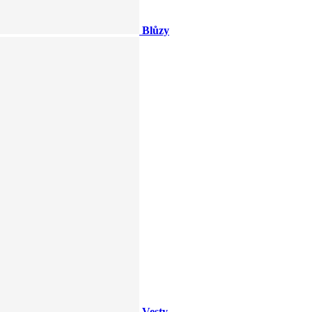
Blůzy
Vesty