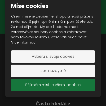
Mise cookies
ZAREGISTROVAT SE
Cílem mise je zlepšení e-shopu a lepší práce s
reklamou. S jejím splněním nám pomůžete tak,
Souhlasím se
zpracováním osobních údajů
.
že misi přijmete. My pak budeme moci
zpracovávat soubory cookies a zobrazovat
vám takovou reklamu, která vás bude bavit.
Více informací
Doporučujeme vám:
Vyberu si svoje cookies
Oblečení
Modely
Jen nezbytné
Vojenská a outdoorová obuv
Vojenské vybavení
Přijímám misi se všemi cookies
Vojenská technika
Camping a outdoor
Často hledáte