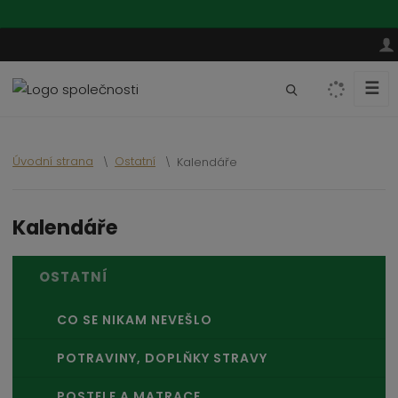
☰
V
y
h
l
Úvodní strana
Ostatní
Kalendáře
e
d
a
Kalendáře
t
OSTATNÍ
CO SE NIKAM NEVEŠLO
POTRAVINY, DOPLŇKY STRAVY
POSTELE A MATRACE