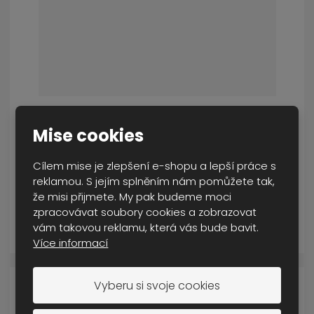
kraťasy pánské Pentagon Rogue black
Mise cookies
SKLADEM VÍCE NEŽ 5 KS
od
1 082 Kč
Cílem mise je zlepšení e-shopu a lepší práce s
Cena s DPH
reklamou. S jejím splněním nám pomůžete tak,
že misi přijmete. My pak budeme moci
zpracovávat soubory cookies a zobrazovat
DETAIL
vám takovou reklamu, která vás bude bavit.
Více informací
Vyberu si svoje cookies