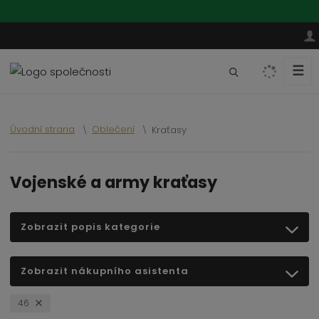
☰
V
y
h
l
Úvodní strana
Oblečení
Kraťasy
e
d
a
Vojenské a army kraťasy
t
Zobrazit popis kategorie
Zobrazit nákupního asistenta
46