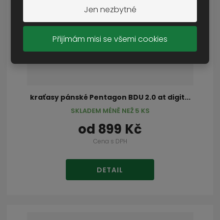
Jen nezbytné
Přijímám misi se všemi cookies
kraťasy pánské Pentagon BDU 2.0 at digit...
SKLADEM MÉNĚ NEŽ 5 KS
od
899 Kč
Cena s DPH
DETAIL