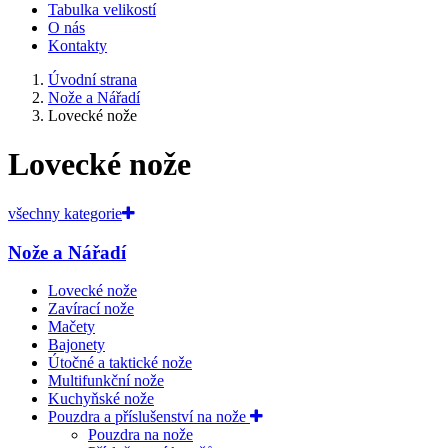
Tabulka velikostí
O nás
Kontakty
Úvodní strana
Nože a Nářadí
Lovecké nože
Lovecké nože
všechny kategorie
Nože a Nářadí
Lovecké nože
Zavírací nože
Mačety
Bajonety
Útočné a taktické nože
Multifunkční nože
Kuchyňské nože
Pouzdra a příslušenství na nože
Pouzdra na nože