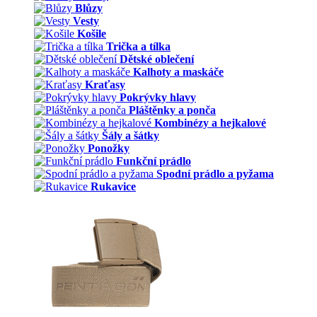
Blůzy
Vesty
Košile
Trička a tílka
Dětské oblečení
Kalhoty a maskáče
Kraťasy
Pokrývky hlavy
Pláštěnky a ponča
Kombinézy a hejkalové
Šály a šátky
Ponožky
Funkční prádlo
Spodní prádlo a pyžama
Rukavice