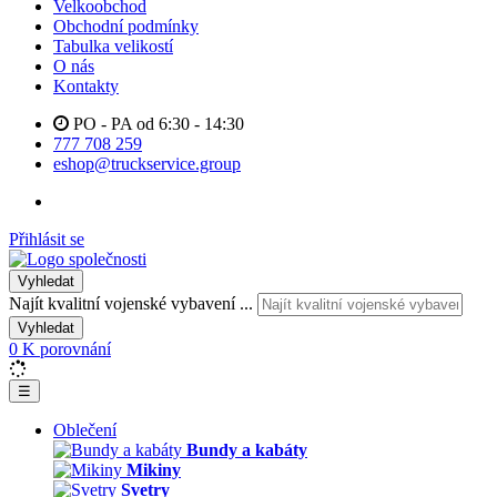
Velkoobchod
Obchodní podmínky
Tabulka velikostí
O nás
Kontakty
PO - PA od 6:30 - 14:30
777 708 259
eshop@truckservice.group
Přihlásit se
Vyhledat
Najít kvalitní vojenské vybavení ...
Vyhledat
0
K porovnání
☰
Oblečení
Bundy a kabáty
Mikiny
Svetry