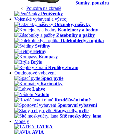
Sumky, pouzdra
Pouzdra na zbraně
Peněženky
Vojenské vybavení a výstroj
Odznaky, nášivky
Kontejnery a bedny
Zásobníky a pažby
Dalekohledy a optika
Svítilny
Helmy
Kompasy
Brýle
Repliky zbraní
Outdoorové vybavení
Spací pytle
Karimatky
Lahve
Nádobí
Rozdělávání ohně
Sportovní vybavení
Stany, celty, pytle
Sítě moskytiéry, lana
Modely
TATRA
AVIA