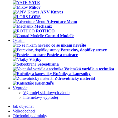
YATE
Mikov
ANV Knives
LORS
Adventure Menu
Mechanix
ROTHCO
Conrad Modelle
Ostatní
co se nikam nevešlo
Potraviny, doplňky stravy
Postele a matrace
Vlajky
Sebeobrana
Vojenská vozidla a technika
Ručníky a kapesníky
Zdravotnický materiál
Kalendáře
Výprodej
Výprodej skladových zásob
Internetový výprodej
Jak objednat
Velkoobchod
Obchodní podmínky