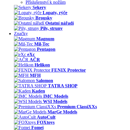
Příslušenství k nožům
Sekery
Lopaty, rýče
Brousky
Ostatní nářadí
Pily, struny
Značky
Magnum
Mil-Tec
Pentagon
eXc
AČR
Helikon
FENIX Protector
MFH
Salomon
TATRA SHOP
Kaden
IMC Models
WSI Models
Premium ClassiXXs
MarGe Models
AutoCult
FOXtoys
Fomei