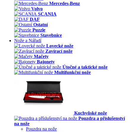
Mercedes-Benz
Volvo
SCANIA
DAF
Ostatní
Puzzle
Stavebnice
Nože a Nářadí
Lovecké nože
Zavírací nože
Mačety
Bajonety
Útočné a taktické nože
Multifunkční nože
Kuchyňské nože
Pouzdra a příslušenství
na nože
Pouzdra na nože