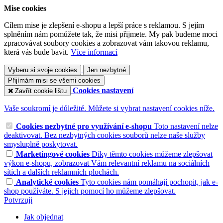
Mise cookies
Cílem mise je zlepšení e-shopu a lepší práce s reklamou. S jejím
splněním nám pomůžete tak, že misi přijmete. My pak budeme moci
zpracovávat soubory cookies a zobrazovat vám takovou reklamu,
která vás bude bavit.
Více informací
Vyberu si svoje cookies
Jen nezbytné
Přijímám misi se všemi cookies
Cookies nastavení
Zavřít cookie lištu
Vaše soukromí je důležité. Můžete si vybrat nastavení cookies níže.
Cookies nezbytné pro využívání e-shopu
Toto nastavení nelze
deaktivovat. Bez nezbytných cookies souborů nelze naše služby
smysluplně poskytovat.
Marketingové cookies
Díky těmto cookies můžeme zlepšovat
výkon e-shopu, zobrazovat Vám relevantní reklamu na sociálních
sítích a dalších reklamních plochách.
Analytické cookies
Tyto cookies nám pomáhají pochopit, jak e-
shop používáte. S jejich pomocí ho můžeme zlepšovat.
Potvrzuji
Jak objednat