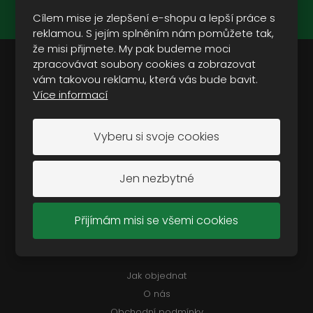
Souhlasím se
zpracováním osobních údajů
.
Cílem mise je zlepšení e-shopu a lepší práce s
reklamou. S jejím splněním nám pomůžete tak,
že misi přijmete. My pak budeme moci
zpracovávat soubory cookies a zobrazovat
vám takovou reklamu, která vás bude bavit.
Doporučujeme vám:
Více informací
Oblečení
Vyberu si svoje cookies
Modely
Vojenská a outdoorová obuv
Vojenské vybavení
Jen nezbytné
Vojenská technika
Camping a outdoor
Přijímám misi se všemi cookies
Často hledáte
Jak objednat
O nás
Obchodní podmínky