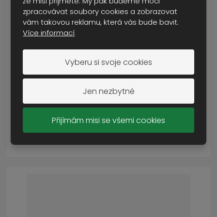
že misi přijmete. My pak budeme moci
zpracovávat soubory cookies a zobrazovat
vám takovou reklamu, která vás bude bavit.
Více informací
blůza hradní stráž s opaskem
Vyberu si svoje cookies
SKLADEM VÍCE NEŽ 5 KS
od
50 Kč
Jen nezbytné
Cena s DPH
Přijímám misi se všemi cookies
DETAIL