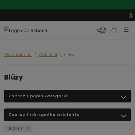
☰
V
y
h
l
Úvodní strana
Oblečení
Blůzy
e
d
a
Blůzy
t
Zobrazit popis kategorie
Zobrazit nákupního asistenta
Skladem