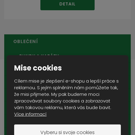
DETAIL
OBLEČENÍ
BUNDY A KABÁTY
Mise cookies
MIKINY
Cílem mise je zlepšení e-shopu a lepší práce s
SVETRY
reklamou. S jejím splněním nám pomůžete tak,
že misi přijmete. My pak budeme moci
BLŮZY
zpracovávat soubory cookies a zobrazovat
vám takovou reklamu, která vás bude bavit.
VESTY
Více informací
KOŠILE
Vyberu si svoje cookies
TRIČKA A TÍLKA