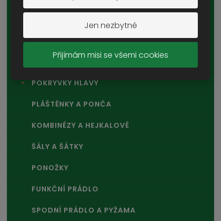
DĚTSKÉ OBLEČENÍ
Jen nezbytné
KALHOTY A MASKÁČE
Přijímám misi se všemi cookies
KRAŤASY
POKRÝVKY HLAVY
PLÁŠTĚNKY A PONČA
KOMBINÉZY A HEJKALOVÉ
ŠÁLY A ŠÁTKY
PONOŽKY
FUNKČNÍ PRÁDLO
SPODNÍ PRÁDLO A PYŽAMA