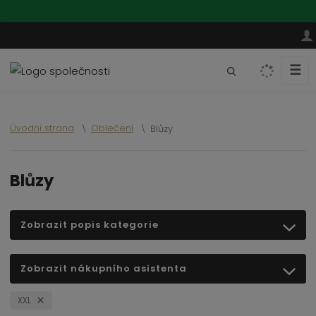
☰
V
y
h
l
Úvodní strana
Oblečení
Blůzy
e
d
a
Blůzy
t
Zobrazit popis kategorie
Zobrazit nákupního asistenta
XXL