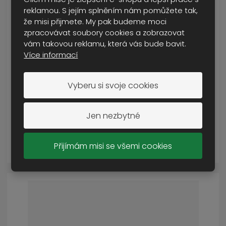
reklamou. S jejím splněním nám pomůžete tak,
že misi přijmete. My pak budeme moci
zpracovávat soubory cookies a zobrazovat
vám takovou reklamu, která vás bude bavit.
Více informací
povlak na přilbu desert
NENÍ SKLADEM
Vyberu si svoje cookies
50 Kč
Cena s DPH
Jen nezbytné
DETAIL
Přijímám misi se všemi cookies