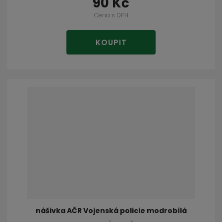
90 Kč
Cena s DPH
KOUPIT
nášivka AČR Vojenská policie modrobílá