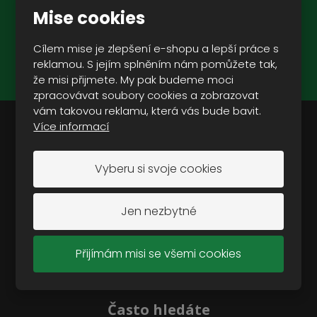
Mise cookies
ZAREGISTROVAT SE
Cílem mise je zlepšení e-shopu a lepší práce s
reklamou. S jejím splněním nám pomůžete tak,
Souhlasím se
zpracováním osobních údajů
.
že misi přijmete. My pak budeme moci
zpracovávat soubory cookies a zobrazovat
vám takovou reklamu, která vás bude bavit.
Více informací
Doporučujeme vám:
Vyberu si svoje cookies
Oblečení
Modely
Jen nezbytné
Vojenská a outdoorová obuv
Vojenské vybavení
Přijímám misi se všemi cookies
Vojenská technika
Camping a outdoor
Často hledáte