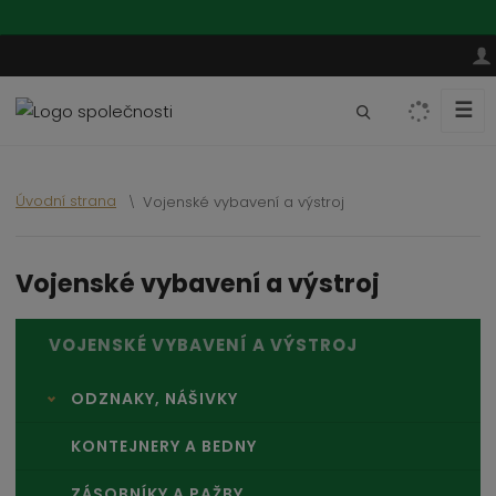
☰
V
y
h
l
Úvodní strana
Vojenské vybavení a výstroj
e
d
a
Vojenské vybavení a výstroj
t
VOJENSKÉ VYBAVENÍ A VÝSTROJ
ODZNAKY, NÁŠIVKY
KONTEJNERY A BEDNY
ZÁSOBNÍKY A PAŽBY