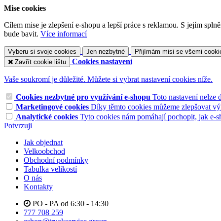
Mise cookies
Cílem mise je zlepšení e-shopu a lepší práce s reklamou. S jejím sp
bude bavit.
Více informací
Vyberu si svoje cookies
Jen nezbytné
Přijímám misi se všemi cooki
Cookies nastavení
Zavřít cookie lištu
Vaše soukromí je důležité. Můžete si vybrat nastavení cookies níže.
Cookies nezbytné pro využívání e-shopu
Toto nastavení nelze 
Marketingové cookies
Díky těmto cookies můžeme zlepšovat výko
Analytické cookies
Tyto cookies nám pomáhají pochopit, jak e-s
Potvrzuji
Jak objednat
Velkoobchod
Obchodní podmínky
Tabulka velikostí
O nás
Kontakty
PO - PA od 6:30 - 14:30
777 708 259