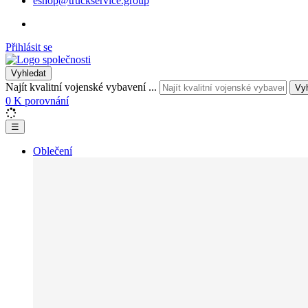
eshop@truckservice.group
Přihlásit se
Vyhledat
Najít kvalitní vojenské vybavení ...
Vy
0
K porovnání
☰
Oblečení