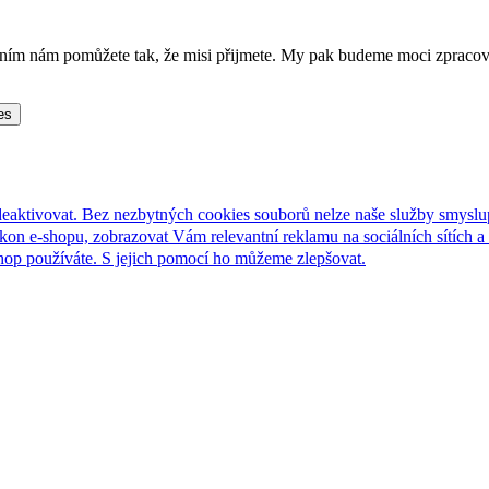
lněním nám pomůžete tak, že misi přijmete. My pak budeme moci zpraco
es
deaktivovat. Bez nezbytných cookies souborů nelze naše služby smyslu
n e-shopu, zobrazovat Vám relevantní reklamu na sociálních sítích a 
hop používáte. S jejich pomocí ho můžeme zlepšovat.