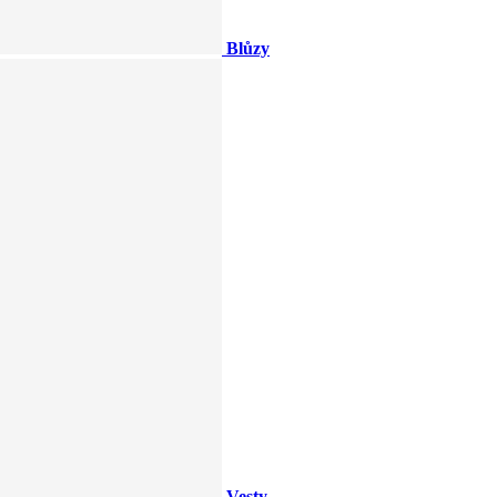
Blůzy
Vesty