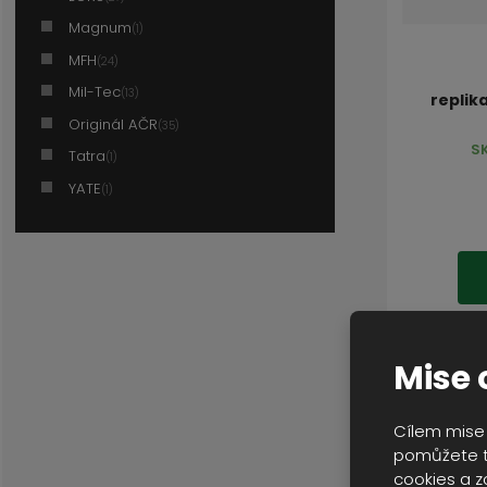
Magnum
(1)
MFH
(24)
Mil-Tec
(13)
replik
Originál AČR
(35)
S
Tatra
(1)
YATE
(1)
Mise 
Cílem mise 
pomůžete t
cookies a z