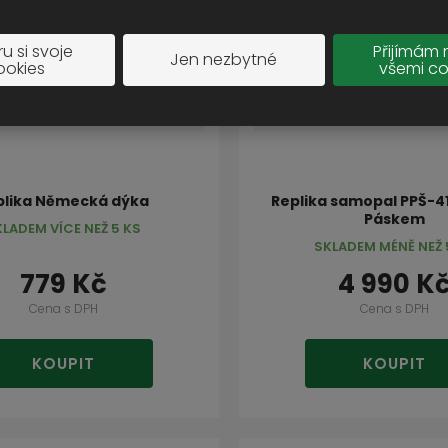
u si svoje
Přijímám 
Jen nezbytné
ookies
všemi co
plika Německá dýka
Replika samopal PPŠ-41
Páskem
KLADEM VÍCE NEŽ 5 KS
SKLADEM MÉNĚ NEŽ 
779 Kč
4 990 K
Cena s DPH
Cena s DPH
KOUPIT
KOUPIT