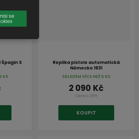
misi se
okies
 Špagin S
Replika pistole automatická
Německo 1931
5 KS
SKLADEM VÍCE NEŽ 5 KS
č
2 090 Kč
Cena s DPH
KOUPIT