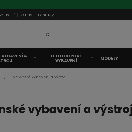
velikostí
O nás
Kontakty
Vyhledat
 VYBAVENÍ A
OUTDOOROVÉ
MODELY
STROJ
VYBAVENÍ
a
Vojenské vybavení a výstroj
nské vybavení a výstro