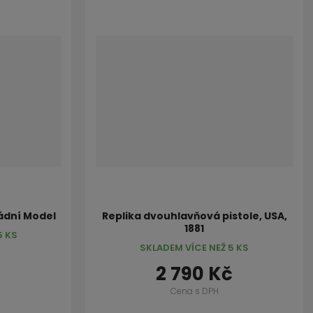
mádní Model
Replika dvouhlavňová pistole, USA,
1881
5 KS
SKLADEM VÍCE NEŽ 5 KS
2 790 Kč
Cena s DPH