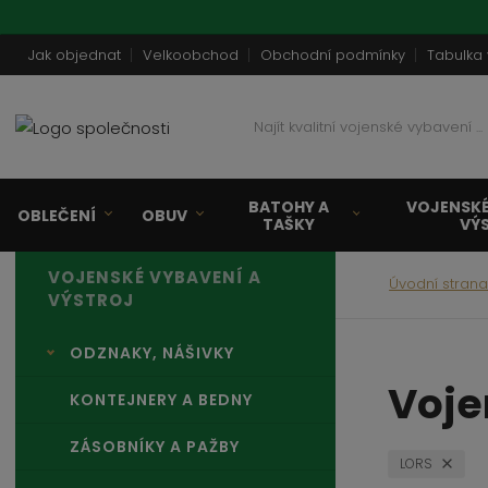
Jak objednat
Velkoobchod
Obchodní podmínky
Tabulka 
N
a
j
í
BATOHY A
VOJENSKÉ
t
OBLEČENÍ
OBUV
TAŠKY
VÝ
k
v
VOJENSKÉ VYBAVENÍ A
a
Úvodní stran
VÝSTROJ
l
i
ODZNAKY, NÁŠIVKY
t
n
Voje
KONTEJNERY A BEDNY
í
v
ZÁSOBNÍKY A PAŽBY
o
LORS
j