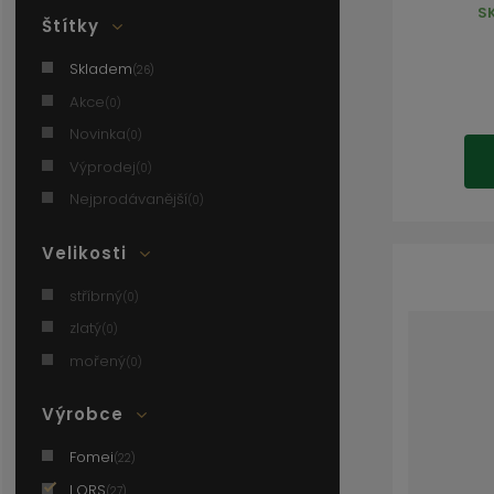
S
Štítky
Skladem
(26)
Akce
(0)
Novinka
(0)
Výprodej
(0)
Nejprodávanější
(0)
Velikosti
stříbrný
(0)
zlatý
(0)
mořený
(0)
Výrobce
Fomei
(22)
LORS
(27)