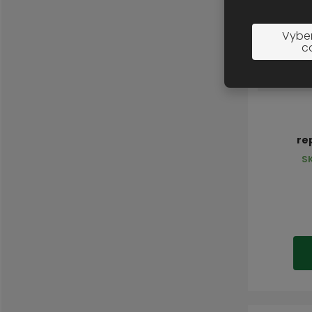
Vyber
c
re
S