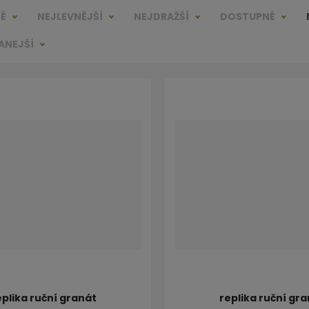
NÉ
NEJLEVNĚJŠÍ
NEJDRAŽŠÍ
DOSTUPNÉ
ANEJŠÍ
eplika ruční granát
replika ruční gr