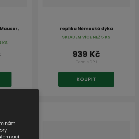
 Mauser,
replika Německá dýka
SKLADEM VÍCE NEŽ 5 KS
5 KS
č
939 Kč
Cena s DPH
KOUPIT
ním nám
ory
nformací