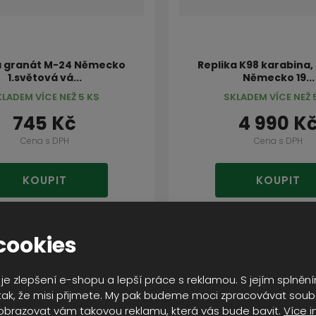
a granát M-24 Německo
Replika K98 karabina,
1.světová vá...
Německo 19...
KLADEM VÍCE NEŽ 5 KS
SKLADEM VÍCE NEŽ 
745 Kč
4 990 K
Cena s DPH
Cena s DPH
KOUPIT
KOUPIT
cookies
DOPRAVA ZDARMA
je zlepšení e-shopu a lepší práce s reklamou. S jejím splně
ak, že misi přijmete. My pak budeme moci zpracovávat soub
obrazovat vám takovou reklamu, která vás bude bavit.
Více i