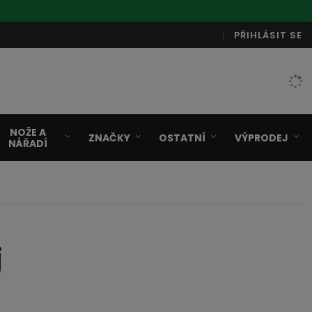
PŘIHLÁSIT SE
NOŽE A
ZNAČKY
OSTATNÍ
VÝPRODEJ
NÁŘADÍ
j